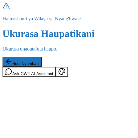
Halmashauri ya Wilaya ya Nyang'hwale
Ukurasa Haupatikani
Ukurasa unaoutafuta haupo.
Rudi Nyumbani
Ask GWF AI Assistant