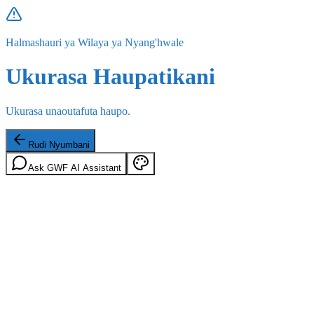
Halmashauri ya Wilaya ya Nyang'hwale
Ukurasa Haupatikani
Ukurasa unaoutafuta haupo.
Rudi Nyumbani
Ask GWF AI Assistant